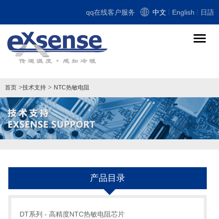
qq在线客户服务
中文
English
日語
导
航
切
换
>
>
首页
技术支持
NTC热敏电阻
产品目录
DT系列 - 高精度NTC热敏电阻芯片