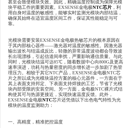
甚至会致使模块失效。因此，精确温度控制成为保障光模
块平稳工作的重要因素。EXSENSE金电极
NTC芯片
，利
用自身对温度的敏感性，能够实时监测光模块内部结温，
确保其始终在适宜温度区间工作，保证其性能稳定与可
靠。
光模块需要安装
EXSENSE金电极热敏芯片的根本原因在
于其内部核心器件——激光器对温度的敏感性。因激光器
输出波长与结温成反比，轻微的异常温度波动都会导致波
长出现漂移，引起信道间串扰，严重影响通信质量。与此
同时，光模块结温可达85℃，随着数据中心向800G及更高
速率演进，功耗与热量密度的同步增长进一步加剧了热管
理压力。相较于其它NTC产品，EXSENSE金电极NTC芯
片之所以成为光模块温控方案的核心元器件，一方面在于
其上表面支持邦定、下表面支持焊接的工艺，节省了光模
块内部受限的安装空间。另一方面，金电极NTC裸片式结
构使其可与热源更接近，实现快速温度反馈。此外，
EXSENSE金电极
NTC
芯片还凭借以下出色电气特性为光
模块的温度监测助力：
一、高精度，精准把控温度