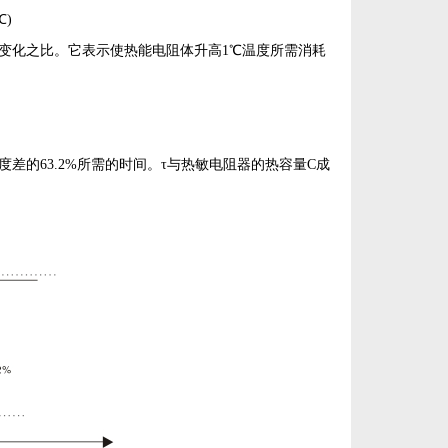
℃
)
变化之比。它表示使热能电阻体升高
1
℃温度所需消耗
度差的
63.2%
所需的时间。τ与热敏电阻器的热容量
C
成