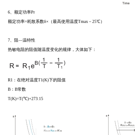
6
、额定功率
Pr
额定功率
=
耗散系数δ×（最高使用温度
Tmax
－
25
℃）
7
、阻—温特性
热敏电阻的阻值随温度变化的规律，大体如下：
R1
：在绝对温度
T1(K)
下的阻值
B
：
B
常数
T(K)=T(
℃
)+273.15