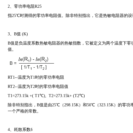
2
、零功率电阻
R25
指
25
℃时测得的零功率电阻值。除非特别指出，它是热敏电阻器的设
3
、
B
值
(K)
B
值是负温度系数热敏电阻器的热敏指数，它被定义为两个温度下零
值。
RT1--
温度为
T1
时的零功率电阻
RT2--
温度为
T2
时的零功率电阻值
T1=273.15k +( T1
℃
), T2=273.15k+ (T2
℃
)
除非特别指出，
B
值是由
25
℃（
298.15K
）和
50
℃（
323.15K
）的零功
一个严格的常数。
4、
耗散系数
δ