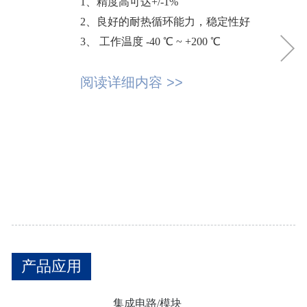
1、
精度高可达+/-1%
1
2
2、
良好的耐热循环能力，稳定性好
3
3、
工作温度 -40
℃ ~ +200
℃
4
阅
阅读详细内容 >>
产品应用
集成电路/模块