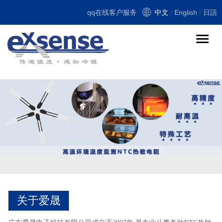
qq在线客户服务
中文
English
日語
导
航
切
换
关于爱晟