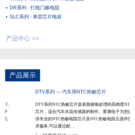
DR系列 - 打线门极电阻
SLC系列 - 单层芯片电容
产品中心 >>
产品展示
DTV系列 — 汽车用NTC热敏芯片
A
DTV系列NTC热敏芯片是表面镀银处理的高精度NTC
A
芯片，适合汽车水温传感器的制作。爱晟电子为您提
环
供专业的NTC热敏电阻芯片及NTC热敏电阻元器件技
板
术服务,可以通过邮...
热