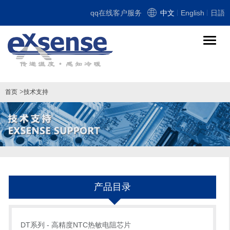
qq在线客户服务
中文
English
日語
导
航
切
换
>
首页
技术支持
产品目录
DT系列 - 高精度NTC热敏电阻芯片