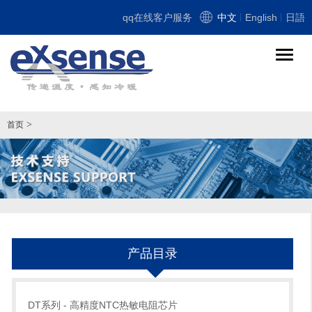
qq在线客户服务
中文
English
日語
导
航
切
换
>
首页
产品目录
DT系列 - 高精度NTC热敏电阻芯片