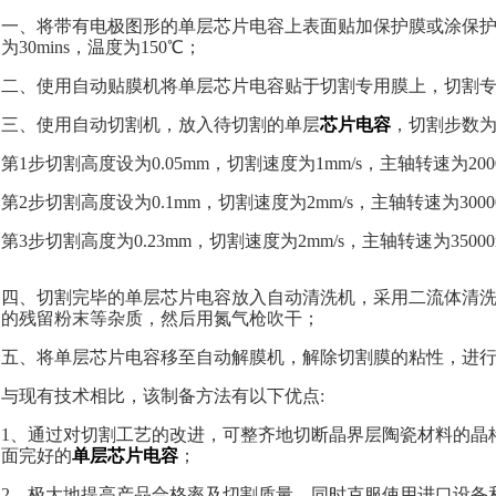
一、将带有电极图形的单层芯片电容上表面贴加保护膜或涂保护漆
为30mins，温度为150℃；
二、使用自动贴膜机将单层芯片电容贴于切割专用膜上，切割专用膜的
三、使用自动切割机，放入待切割的单层
芯片电容
，切割步数为
第1步切割高度设为0.05mm，切割速度为1mm/s，主轴转速为2000
第2步切割高度设为0.1mm，切割速度为2mm/s，主轴转速为30000
第3步切割高度为0.23mm，切割速度为2mm/s，主轴转速为35000
四、切割完毕的单层芯片电容放入自动清洗机，采用二流体清
的残留粉末等杂质，然后用氮气枪吹干；
五、将单层芯片电容移至自动解膜机，解除切割膜的粘性，进
与现有技术相比，该制备方法有以下优点:
1、通过对切割工艺的改进，可整齐地切断晶界层陶瓷材料的晶
面完好的
单层芯片电容
；
2、极大地提高产品合格率及切割质量，同时克服使用进口设备