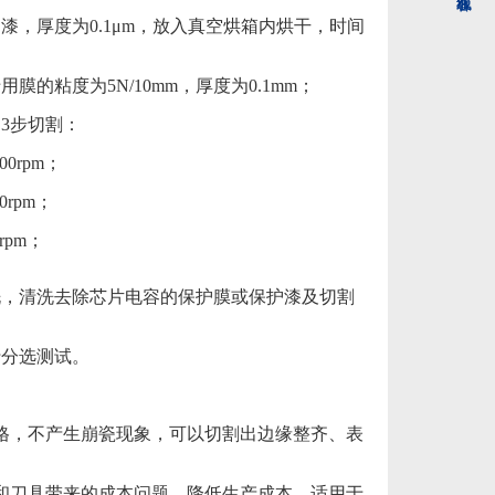
，厚度为0.1μm，放入真空烘箱内烘干，时间
粘度为5N/10mm，厚度为0.1mm；
3步切割：
0rpm；
rpm；
rpm；
洗，清洗去除芯片电容的保护膜或保护漆及切割
行分选测试。
格，不产生崩瓷现象，可以切割出边缘整齐、表
和刀具带来的成本问题，降低生产成本，适用于