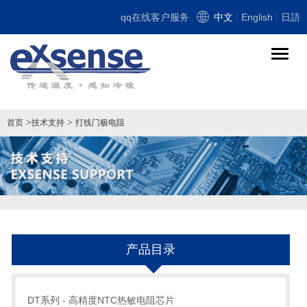
qq在线客户服务
中文
English
日語
导
航
切
换
>
>
首页
技术支持
打线门极电阻
产品目录
DT系列 - 高精度NTC热敏电阻芯片