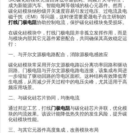
成为新能源汽车、智能电网等领域的核心元器件。然而，
碳化硅模块纳秒级开关速度容易引发过电压、过电流及电
磁干扰（EMI）等问题，这时便需要爱晟电子自主研制的
打线门极电阻
协助控制电流，保护碳化硅模块免受损坏。
在碳化硅模块中，打线门极电阻并非孤立发挥作用，而是
与模块内部其它元器件紧密配合，共同确保其高效稳定运
行：
一、与开尔文源极电路配合，消除源极电感效应
碳化硅模块常采用开尔文源极电路以分离功率回路和驱动
回路。门极电阻与开尔文源极电路电连接，该集成布局进
一步缩短了驱动回路的导电区面积。这种结构有效降低寄
生电感，从而减少开关过程中的电压尖峰，尤其适用于高
频应用场景。
二、与碳化硅芯片协同，均衡电流
通过邦定工艺，打线
门极电阻
与碳化硅芯片并联，优化模
块的均流效果。该设计能降低热失控的发生风险，提升碳
化硅模块性能。
三、与其它元器件高度集成，改善模块布局