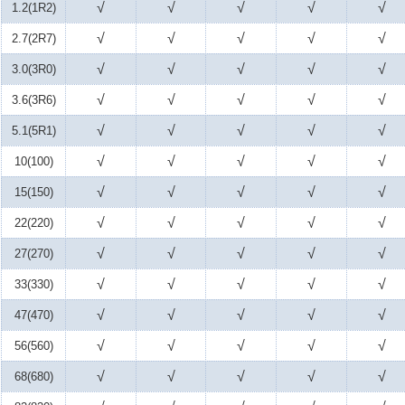
√
√
√
√
√
1.2(1R2)
√
√
√
√
√
2.7(2R7)
√
√
√
√
√
3.0(3R0)
√
√
√
√
√
3.6(3R6)
√
√
√
√
√
5.1(5R1)
√
√
√
√
√
10(100)
√
√
√
√
√
15(150)
√
√
√
√
√
22(220)
√
√
√
√
√
27(270)
√
√
√
√
√
33(330)
√
√
√
√
√
47(470)
√
√
√
√
√
56(560)
√
√
√
√
√
68(680)