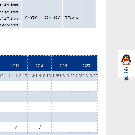
G11
G14
G18
G23
QQ
15
1.1*1.1±0.15
1.4*1.4±0.15
1.8*1.8±0.25
2.3*2.3±0.25
√
√