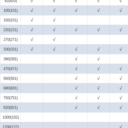
√
√
√
√
√
82(820)
√
√
√
√
√
100(101)
√
√
150(151)
√
√
√
√
√
220(221)
√
√
270(271)
√
√
√
√
√
330(331)
√
√
390(391)
√
√
√
470(471)
√
√
√
560(561)
√
√
√
680(681)
√
√
√
750(751)
√
√
√
820(821)
1000(102)
√
1200(122)