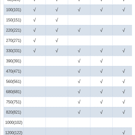
√
√
√
√
√
100(101)
√
√
150(151)
√
√
√
√
√
220(221)
√
√
270(271)
√
√
√
√
√
330(331)
√
√
390(391)
√
√
√
470(471)
√
√
√
560(561)
√
√
√
680(681)
√
√
√
750(751)
√
√
√
820(821)
1000(102)
√
1200(122)