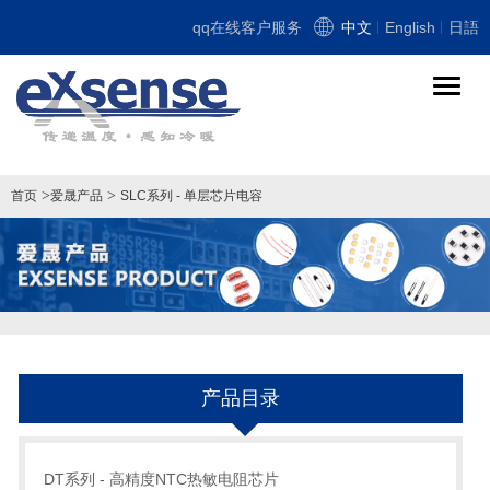
qq在线客户服务
中文
English
日語
导
航
切
换
>
>
首页
爱晟产品
SLC系列 - 单层芯片电容
产品目录
DT系列 - 高精度NTC热敏电阻芯片