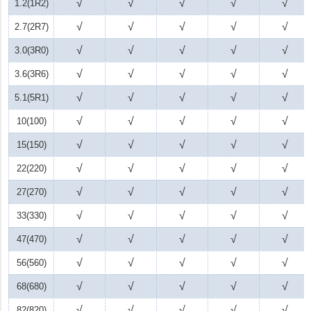
√
√
√
√
√
1.2(1R2)
√
√
√
√
√
2.7(2R7)
√
√
√
√
√
3.0(3R0)
√
√
√
√
√
3.6(3R6)
√
√
√
√
√
5.1(5R1)
√
√
√
√
√
10(100)
√
√
√
√
√
15(150)
√
√
√
√
√
22(220)
√
√
√
√
√
27(270)
√
√
√
√
√
33(330)
√
√
√
√
√
47(470)
√
√
√
√
√
56(560)
√
√
√
√
√
68(680)
√
√
√
√
√
82(820)