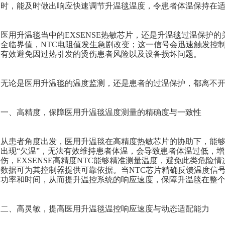
时，能及时做出响应快速调节升温毯温度，令患者体温保持在
医用升温毯当中的
EXSENSE热敏芯片，还是升温毯过温保护
全临界值，NTC电阻值
发生急剧改变；这一信号会迅速触发控
有效避免因过热引发的烫伤患者风险以及设备损坏问题。
无论是医用升温毯的温度监测，还是患者的过温保护，都离不
一、高精度，保障医用升温毯温度测量的精确度与一致性
从患者角度出发，医用升温毯在高精度热敏芯片的协助下，能
出现
“欠温”，无法有效维持患者体温，
会
导致患者体温过低，增
伤
，
EXSENSE高精度NTC
能够精准测量温度，避免此类危险情
数据可为其
控制器提供可靠依据。当
NTC芯片精确反馈温度信
功率和时间，从而提升温控系统的响应速度，保障升温毯在整
二、高灵敏，提高医用升温毯温控响应速度与动态适配能力