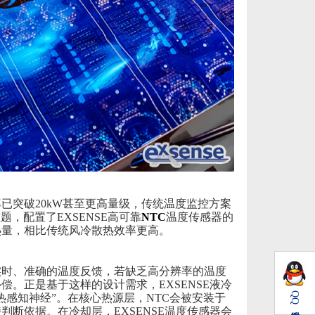
已突破20kW
甚至更高量级，传统温度监控方案
难题，配置了
EXSENSE高可靠
NTC
温度传感器的
热量，相比传统风冷散热效率更高。
实时、准确的温度反馈
，
若缺乏高分辨率的温度
补偿。正是基于这样的
设计需求，EXSENSE
液冷
QQ
“热感知神经”。
在核心热源层，
NTC会被安装于
判断依据。在冷却层，EXSENSE温度传感器会