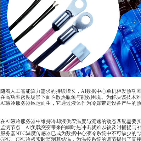
随着人工智能算力需求的持续增长，
AI数据中心单机柜发热功率
在高功率密度场景下面临散热瓶颈与能效困境。
为解决该技术
AI液冷服务器应运而生，它
通过液体作为冷媒带走设备产生的
在
AI液冷服务器中维持冷却液供应温度与流速的动态匹配需要
监测节点，
AI负载突变带来的瞬时热冲击就难以被及时捕捉与
服务器
NTC温度传感器已成为
数据中心液冷系统
中不可缺少的
GPU、CPU冷板实时监测其结温，为温控系统的调节提供了直接