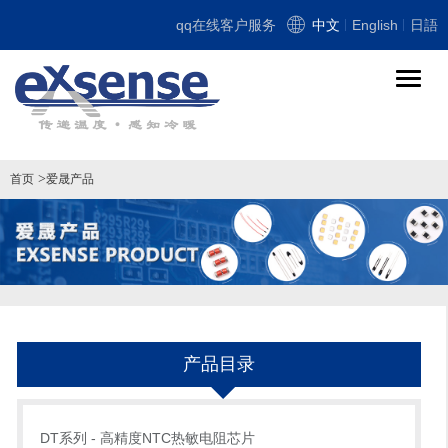
qq在线客户服务
中文
English
日語
导
航
切
换
>
首页
爱晟产品
产品目录
DT系列 - 高精度NTC热敏电阻芯片