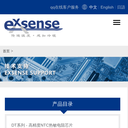
qq在线客户服务
中文
English
日語
导
航
切
换
>
首页
产品目录
DT系列 - 高精度NTC热敏电阻芯片